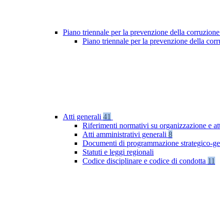
Piano triennale per la prevenzione della corruzione
Piano triennale per la prevenzione della co
Atti generali
41
Riferimenti normativi su organizzazione e at
Atti amministrativi generali
8
Documenti di programmazione strategico-ge
Statuti e leggi regionali
Codice disciplinare e codice di condotta
11