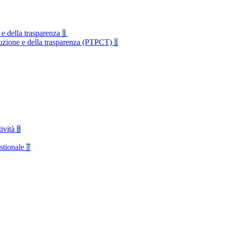
 e della trasparenza
1
rruzione e della trasparenza (PTPCT)
1
tività
8
stionale
7