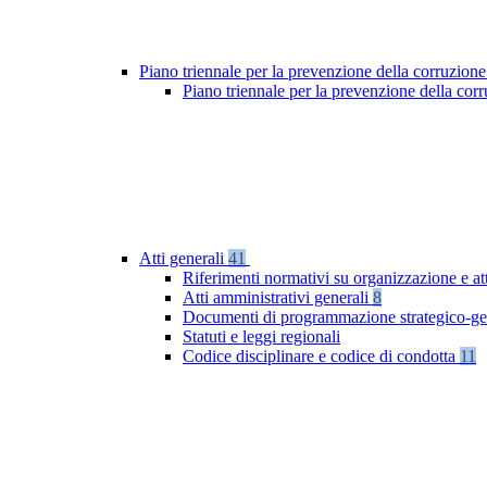
Piano triennale per la prevenzione della corruzione
Piano triennale per la prevenzione della co
Atti generali
41
Riferimenti normativi su organizzazione e at
Atti amministrativi generali
8
Documenti di programmazione strategico-ge
Statuti e leggi regionali
Codice disciplinare e codice di condotta
11