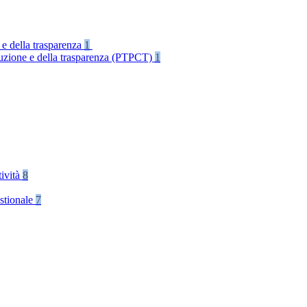
 e della trasparenza
1
rruzione e della trasparenza (PTPCT)
1
tività
8
stionale
7