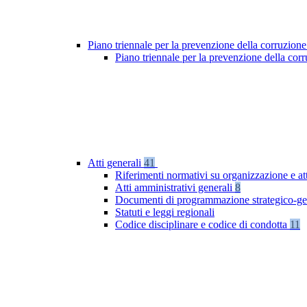
Piano triennale per la prevenzione della corruzione
Piano triennale per la prevenzione della co
Atti generali
41
Riferimenti normativi su organizzazione e at
Atti amministrativi generali
8
Documenti di programmazione strategico-ge
Statuti e leggi regionali
Codice disciplinare e codice di condotta
11