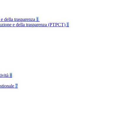
 e della trasparenza
1
rruzione e della trasparenza (PTPCT)
1
tività
8
stionale
7