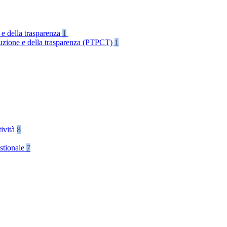
 e della trasparenza
1
rruzione e della trasparenza (PTPCT)
1
tività
8
stionale
7