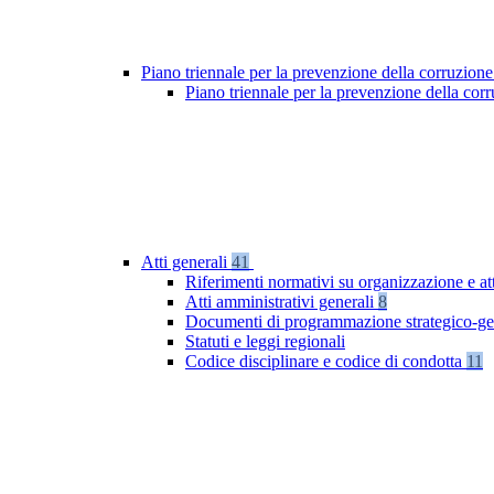
Piano triennale per la prevenzione della corruzione
Piano triennale per la prevenzione della co
Atti generali
41
Riferimenti normativi su organizzazione e at
Atti amministrativi generali
8
Documenti di programmazione strategico-ge
Statuti e leggi regionali
Codice disciplinare e codice di condotta
11