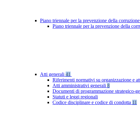
Piano triennale per la prevenzione della corruzione
Piano triennale per la prevenzione della co
Atti generali
41
Riferimenti normativi su organizzazione e at
Atti amministrativi generali
8
Documenti di programmazione strategico-ge
Statuti e leggi regionali
Codice disciplinare e codice di condotta
11