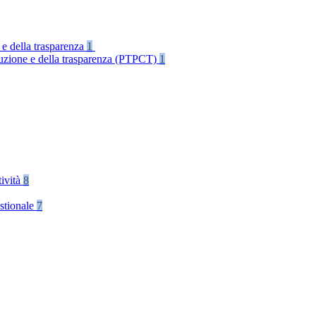
 e della trasparenza
1
rruzione e della trasparenza (PTPCT)
1
tività
8
stionale
7