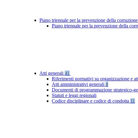
Piano triennale per la prevenzione della corruzione
Piano triennale per la prevenzione della co
Atti generali
41
Riferimenti normativi su organizzazione e at
Atti amministrativi generali
8
Documenti di programmazione strategico-ge
Statuti e leggi regionali
Codice disciplinare e codice di condotta
11