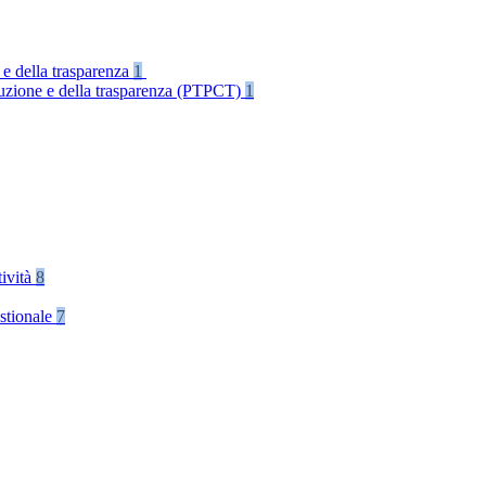
 e della trasparenza
1
rruzione e della trasparenza (PTPCT)
1
tività
8
stionale
7