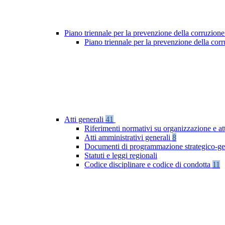
Piano triennale per la prevenzione della corruzione
Piano triennale per la prevenzione della co
Atti generali
41
Riferimenti normativi su organizzazione e at
Atti amministrativi generali
8
Documenti di programmazione strategico-ge
Statuti e leggi regionali
Codice disciplinare e codice di condotta
11