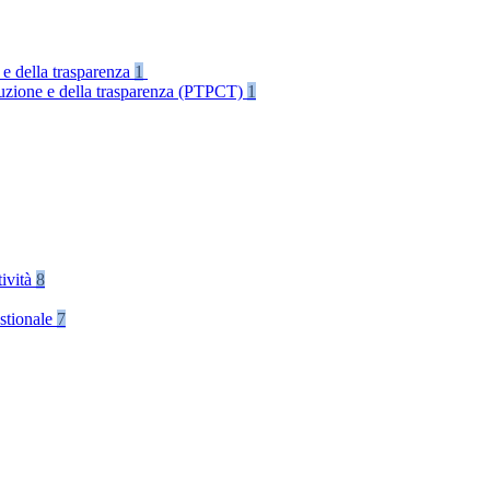
 e della trasparenza
1
rruzione e della trasparenza (PTPCT)
1
tività
8
stionale
7