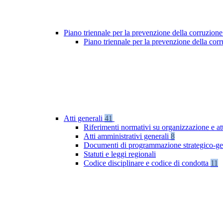
Piano triennale per la prevenzione della corruzione
Piano triennale per la prevenzione della co
Atti generali
41
Riferimenti normativi su organizzazione e at
Atti amministrativi generali
8
Documenti di programmazione strategico-ge
Statuti e leggi regionali
Codice disciplinare e codice di condotta
11