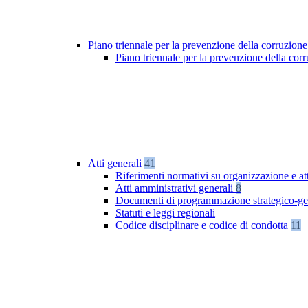
Piano triennale per la prevenzione della corruzione
Piano triennale per la prevenzione della co
Atti generali
41
Riferimenti normativi su organizzazione e at
Atti amministrativi generali
8
Documenti di programmazione strategico-ge
Statuti e leggi regionali
Codice disciplinare e codice di condotta
11