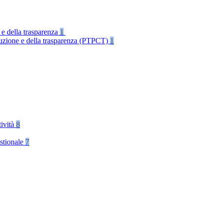
 e della trasparenza
1
rruzione e della trasparenza (PTPCT)
1
tività
8
stionale
7