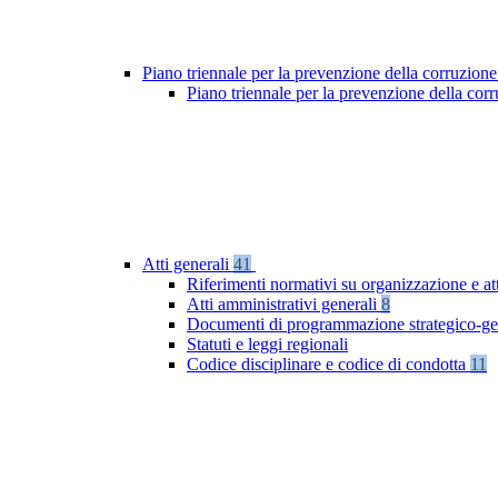
Piano triennale per la prevenzione della corruzione
Piano triennale per la prevenzione della co
Atti generali
41
Riferimenti normativi su organizzazione e at
Atti amministrativi generali
8
Documenti di programmazione strategico-ge
Statuti e leggi regionali
Codice disciplinare e codice di condotta
11