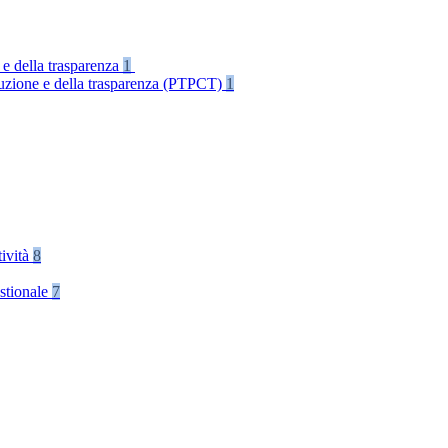
 e della trasparenza
1
rruzione e della trasparenza (PTPCT)
1
tività
8
stionale
7