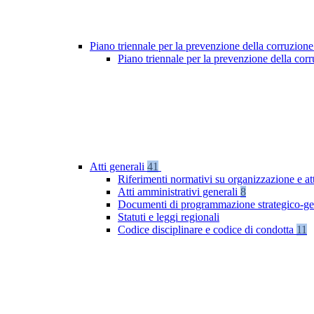
Piano triennale per la prevenzione della corruzione
Piano triennale per la prevenzione della co
Atti generali
41
Riferimenti normativi su organizzazione e at
Atti amministrativi generali
8
Documenti di programmazione strategico-ge
Statuti e leggi regionali
Codice disciplinare e codice di condotta
11