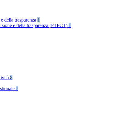
 e della trasparenza
1
rruzione e della trasparenza (PTPCT)
1
tività
8
stionale
7