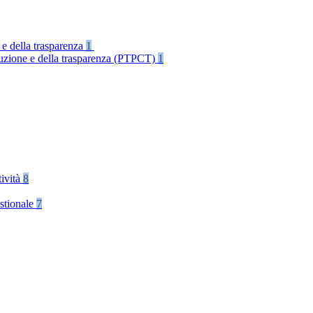
 e della trasparenza
1
rruzione e della trasparenza (PTPCT)
1
tività
8
stionale
7