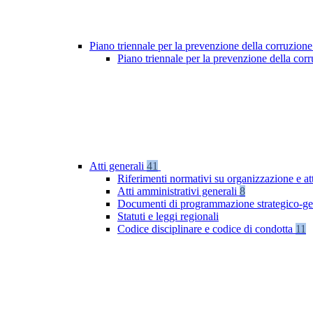
Piano triennale per la prevenzione della corruzione
Piano triennale per la prevenzione della co
Atti generali
41
Riferimenti normativi su organizzazione e at
Atti amministrativi generali
8
Documenti di programmazione strategico-ge
Statuti e leggi regionali
Codice disciplinare e codice di condotta
11