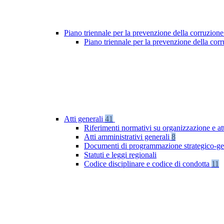
Piano triennale per la prevenzione della corruzione
Piano triennale per la prevenzione della co
Atti generali
41
Riferimenti normativi su organizzazione e at
Atti amministrativi generali
8
Documenti di programmazione strategico-ge
Statuti e leggi regionali
Codice disciplinare e codice di condotta
11