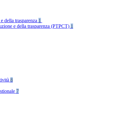
 e della trasparenza
1
rruzione e della trasparenza (PTPCT)
1
tività
8
stionale
7