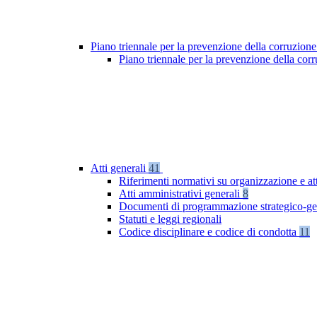
Piano triennale per la prevenzione della corruzione
Piano triennale per la prevenzione della co
Atti generali
41
Riferimenti normativi su organizzazione e at
Atti amministrativi generali
8
Documenti di programmazione strategico-ge
Statuti e leggi regionali
Codice disciplinare e codice di condotta
11