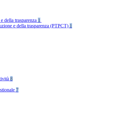
 e della trasparenza
1
rruzione e della trasparenza (PTPCT)
1
tività
8
stionale
7