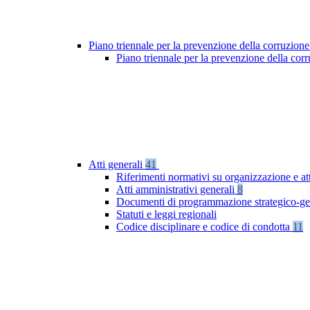
Piano triennale per la prevenzione della corruzione
Piano triennale per la prevenzione della co
Atti generali
41
Riferimenti normativi su organizzazione e at
Atti amministrativi generali
8
Documenti di programmazione strategico-ge
Statuti e leggi regionali
Codice disciplinare e codice di condotta
11