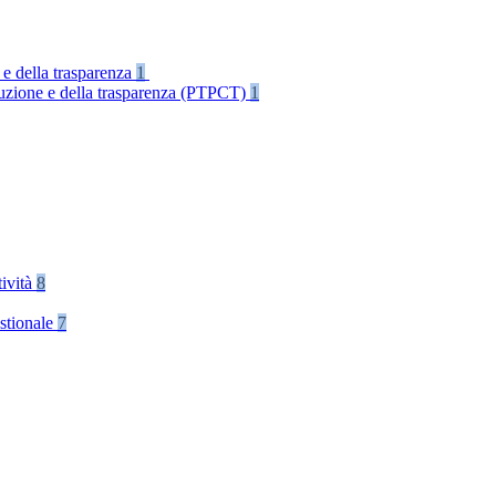
 e della trasparenza
1
rruzione e della trasparenza (PTPCT)
1
tività
8
stionale
7