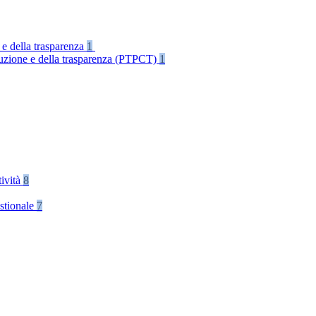
 e della trasparenza
1
rruzione e della trasparenza (PTPCT)
1
tività
8
stionale
7