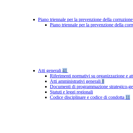
Piano triennale per la prevenzione della corruzione
Piano triennale per la prevenzione della co
Atti generali
41
Riferimenti normativi su organizzazione e at
Atti amministrativi generali
8
Documenti di programmazione strategico-ge
Statuti e leggi regionali
Codice disciplinare e codice di condotta
11