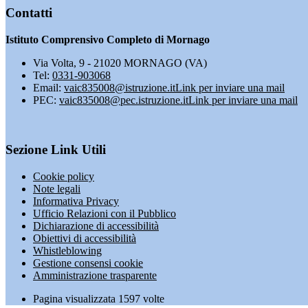
Contatti
Istituto Comprensivo Completo di Mornago
Via Volta, 9 - 21020 MORNAGO (VA)
Tel:
0331-903068
Email:
vaic835008@istruzione.it
Link per inviare una mail
PEC:
vaic835008@pec.istruzione.it
Link per inviare una mail
Sezione Link Utili
Cookie policy
Note legali
Informativa Privacy
Ufficio Relazioni con il Pubblico
Dichiarazione di accessibilità
Obiettivi di accessibilità
Whistleblowing
Gestione consensi cookie
Amministrazione trasparente
Pagina visualizzata
1597
volte