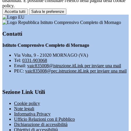
disabilitati. È possibile consultare l'elenco nella pagina della cookie
policy.
Accetta tutti
Salva le preferenze
Istituto Comprensivo Completo di Mornago
Contatti
Istituto Comprensivo Completo di Mornago
Via Volta, 9 - 21020 MORNAGO (VA)
Tel:
0331-903068
Email:
vaic835008@istruzione.it
Link per inviare una mail
PEC:
vaic835008@pec.istruzione.it
Link per inviare una mail
Sezione Link Utili
Cookie policy
Note legali
Informativa Privacy
Ufficio Relazioni con il Pubblico
Dichiarazione di accessibilità
Obiettivi di accessibilità