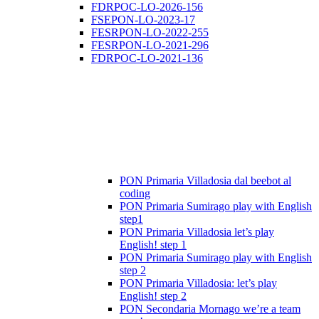
FDRPOC-LO-2026-156
FSEPON-LO-2023-17
FESRPON-LO-2022-255
FESRPON-LO-2021-296
FDRPOC-LO-2021-136
PON Primaria Villadosia dal beebot al
coding
PON Primaria Sumirago play with English
step1
PON Primaria Villadosia let’s play
English! step 1
PON Primaria Sumirago play with English
step 2
PON Primaria Villadosia: let’s play
English! step 2
PON Secondaria Mornago we’re a team