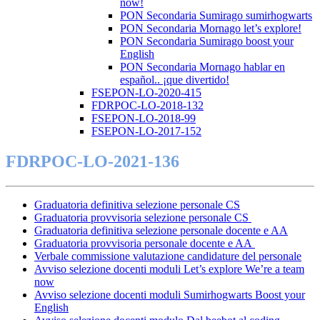
now!
PON Secondaria Sumirago sumirhogwarts
PON Secondaria Mornago let’s explore!
PON Secondaria Sumirago boost your
English
PON Secondaria Mornago hablar en
español.. ¡que divertido!
FSEPON-LO-2020-415
FDRPOC-LO-2018-132
FSEPON-LO-2018-99
FSEPON-LO-2017-152
FDRPOC-LO-2021-136
Graduatoria definitiva selezione personale CS
Graduatoria provvisoria selezione personale CS
Graduatoria definitiva selezione personale docente e AA
Graduatoria provvisoria personale docente e AA
Verbale commissione valutazione candidature del personale
Avviso selezione docenti moduli Let’s explore We’re a team
now
Avviso selezione docenti moduli Sumirhogwarts Boost your
English