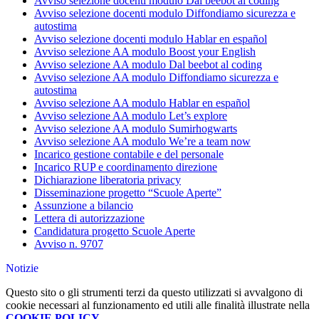
Avviso selezione docenti modulo Dal beebot al coding
Avviso selezione docenti modulo Diffondiamo sicurezza e
autostima
Avviso selezione docenti modulo Hablar en español
Avviso selezione AA modulo Boost your English
Avviso selezione AA modulo Dal beebot al coding
Avviso selezione AA modulo Diffondiamo sicurezza e
autostima
Avviso selezione AA modulo Hablar en español
Avviso selezione AA modulo Let’s explore
Avviso selezione AA modulo Sumirhogwarts
Avviso selezione AA modulo We’re a team now
Incarico gestione contabile e del personale
Incarico RUP e coordinamento direzione
Dichiarazione liberatoria privacy
Disseminazione progetto “Scuole Aperte”
Assunzione a bilancio
Lettera di autorizzazione
Candidatura progetto Scuole Aperte
Avviso n. 9707
Notizie
Questo sito o gli strumenti terzi da questo utilizzati si avvalgono di
cookie necessari al funzionamento ed utili alle finalità illustrate nella
COOKIE POLICY
.