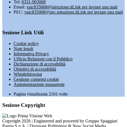
Tel:
0331-903068
Email:
vaic835008@istruzione.it
Link per inviare una mail
PEC:
vaic835008@pec.istruzione.it
Link per inviare una mail
Sezione Link Utili
Cookie policy
Note legali
Informativa Privacy
Ufficio Relazioni con il Pubblico
Dichiarazione di accessibilità
Obiettivi di accessibilità
Whistleblowing
Gestione consensi cookie
Amministrazione trasparente
Pagina visualizzata
2161
volte
Sezione Copyright
Copyright 2026 | Engineered and powered by Gruppo Spaggiari
Parma S.p.A. | Divisione Publishing & New Social Media