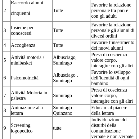
Raccordo alunni
Favorire la relazione
2
Tutte
personale tra pari e
cinquenni
con gli adulti
Favorire la relazione
Insieme per
3
Tutte
personale gli alunni di
conoscersi
diversi ordini
Favorire l’inserimento
4
Accoglienza
Tutte
dei nuovi alunni
Presa di coscienza
Attività motoria /
Albusciago,
5
valore corpo,
minibasket
Sumirago
interagire con gli altri
Favorire lo sviluppo
Albusciago ,
6
Psicomotricità
dell’identità di ogni
Sumirago
bambino
Presa di coscienza
Attività Motoria in
7
Sumirago
valore corpo,
palestra
interagire con gli altri
Animazione alla
Sumirago –
Educare al piacere
8
lettura
Quinzano
della lettura
Individuazione dei
Screening
disturbi della
9
tutte
logopedico
comunicazione
verbale e non-verbale