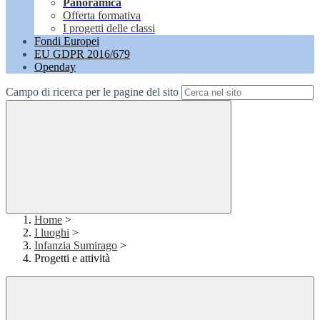
Panoramica
Offerta formativa
I progetti delle classi
Fondi Europei
EU GDPR 2016/679
Openday
Campo di ricerca per le pagine del sito
Home
>
I luoghi
>
Infanzia Sumirago
>
Progetti e attività