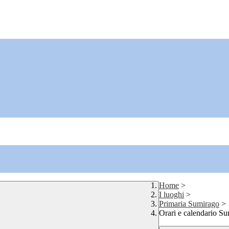
Home
>
I luoghi
>
Primaria Sumirago
>
Orari e calendario S