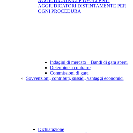
AGGIUDICATRICI E DEGLI ENTI
AGGIUDICATORI DISTINTAMENTE PER
OGNI PROCEDURA
Indagini di mercato – Bandi di gara aperti
Determine a contrarre
Commissioni di gara
Sovvenzioni, contributi, sussidi, vantaggi economici
Dichiarazione