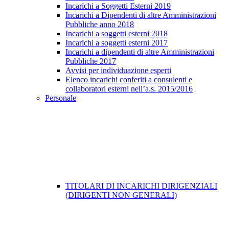
Incarichi a Soggetti Esterni 2019
Incarichi a Dipendenti di altre Amministrazioni
Pubbliche anno 2018
Incarichi a soggetti esterni 2018
Incarichi a soggetti esterni 2017
Incarichi a dipendenti di altre Amministrazioni
Pubbliche 2017
Avvisi per individuazione esperti
Elenco incarichi conferiti a consulenti e
collaboratori esterni nell’a.s. 2015/2016
Personale
TITOLARI DI INCARICHI DIRIGENZIALI
(DIRIGENTI NON GENERALI)