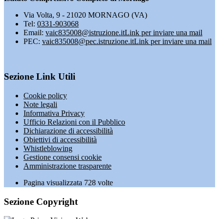
Via Volta, 9 - 21020 MORNAGO (VA)
Tel:
0331-903068
Email:
vaic835008@istruzione.it
Link per inviare una mail
PEC:
vaic835008@pec.istruzione.it
Link per inviare una mail
Sezione Link Utili
Cookie policy
Note legali
Informativa Privacy
Ufficio Relazioni con il Pubblico
Dichiarazione di accessibilità
Obiettivi di accessibilità
Whistleblowing
Gestione consensi cookie
Amministrazione trasparente
Pagina visualizzata
728
volte
Sezione Copyright